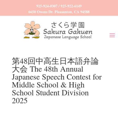
925-924-0307
/
925-922-6149
6650 Owens Dr. Pleasanton, CA 94588
第48回中高生日本語弁論
大会 The 48th Annual
Japanese Speech Contest for
Middle School & High
School Student Division
2025