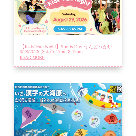
【Kids’ Fun Night】Sports Day うんどうかい
8/29/2026 (Sat.) 5:45pm-8:45pm
READ MORE