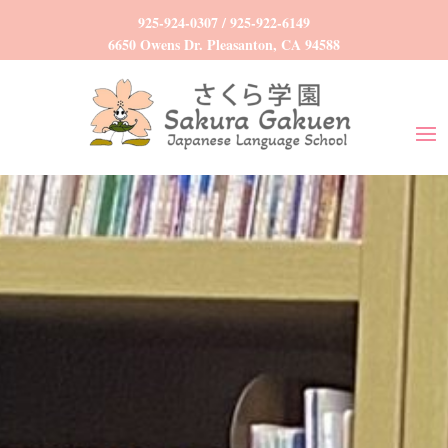
925-924-0307
/
925-922-6149
6650 Owens Dr. Pleasanton, CA 94588