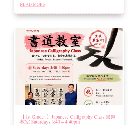
READ MORE
【1st Grade+】Japanese Calligraphy Class 書道
教室 Saturdays 3:40 – 4:40pm
READ MORE