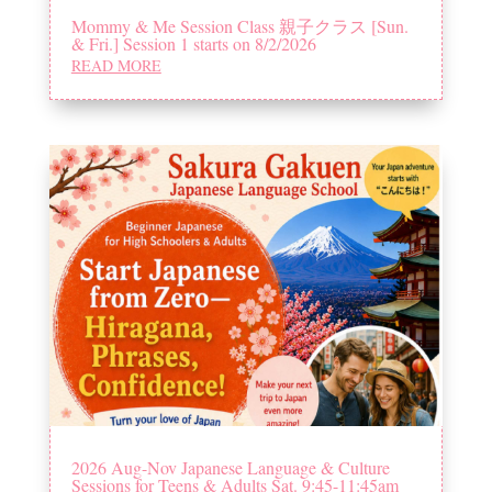
Mommy & Me Session Class 親子クラス [Sun.
& Fri.] Session 1 starts on 8/2/2026
READ MORE
2026 Aug-Nov Japanese Language & Culture
Sessions for Teens & Adults Sat. 9:45-11:45am